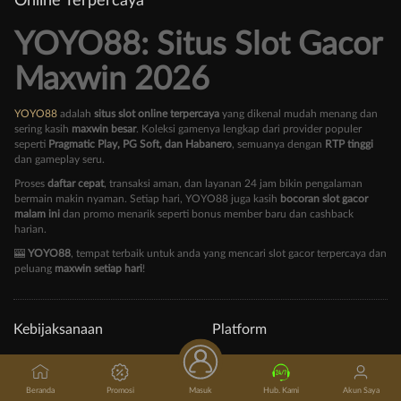
Online Terpercaya
YOYO88: Situs Slot Gacor
Maxwin 2026
YOYO88
adalah
situs slot online terpercaya
yang dikenal mudah menang dan
sering kasih
maxwin besar
. Koleksi gamenya lengkap dari provider populer
seperti
Pragmatic Play, PG Soft, dan Habanero
, semuanya dengan
RTP tinggi
dan gameplay seru.
Proses
daftar cepat
, transaksi aman, dan layanan 24 jam bikin pengalaman
bermain makin nyaman. Setiap hari, YOYO88 juga kasih
bocoran slot gacor
malam ini
dan promo menarik seperti bonus member baru dan cashback
harian.
🎰
YOYO88
, tempat terbaik untuk anda yang mencari slot gacor terpercaya dan
peluang
maxwin setiap hari
!
Kebijaksanaan
Platform
Tentang YOYO88 Online Casino
Promosi
Responsible Gambling
Loyalty
Beranda
Promosi
Masuk
Hub. Kami
Akun Saya