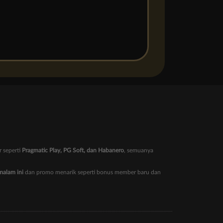
r seperti
Pragmatic Play, PG Soft, dan Habanero
, semuanya
malam ini
dan promo menarik seperti bonus member baru dan