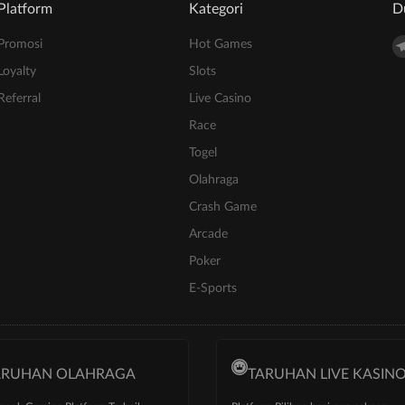
Platform
Kategori
D
Promosi
Hot Games
Loyalty
Slots
Referral
Live Casino
Race
Togel
Olahraga
Crash Game
Arcade
Poker
E-Sports
ARUHAN OLAHRAGA
TARUHAN LIVE KASIN