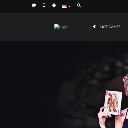
HOT GAMES