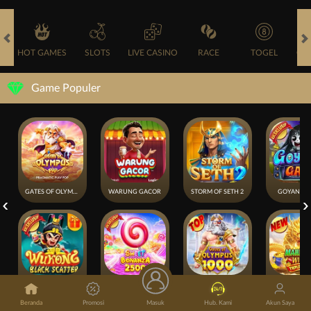
HOT GAMES
SLOTS
LIVE CASINO
RACE
TOGEL
OL
Game Populer
GATES OF OLYMPUS POP
WARUNG GACOR
STORM OF SETH 2
GOYANG G
WUKONG - BLACK SCATTER
SWEET BONANZA 2500
GATES OF OLYMPUS 1000
Beranda
Promosi
Masuk
Hub. Kami
Akun Saya