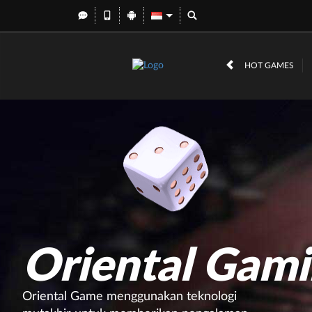
HOT GAMES
Oriental Gam
Oriental Game menggunakan teknologi