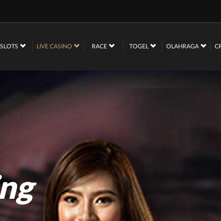
SLOTS
LIVE CASINO
RACE
TOGEL
OLAHRAGA
C
ing