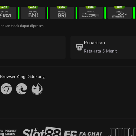
arikan tidak dapat diproses
Penarikan
Rata-rata 5 Menit
Browser Yang Didukung