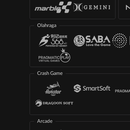
Olahraga
Crash Game
Arcade