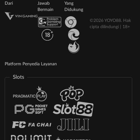
Dari
Jawab
Yang
Bermain
Didukung
©2026 YOYO88. Hak
cipta dilindungi | 18+
Platform Penyedia Layanan
Slots