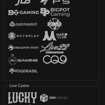
Live Casino