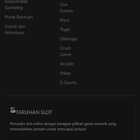
Responsible
Live
Gambling
Casino
Pusat Bantuan
Race
Syarat dan
Togel
Ketentuan
Olahraga
Crash
Game
Arcade
Poker
E-Sports
TARUHAN SLOT
Penyedia slot online dengan beragam pilihan game menarik yang
memudahkan pemain untuk mencapai jackpot