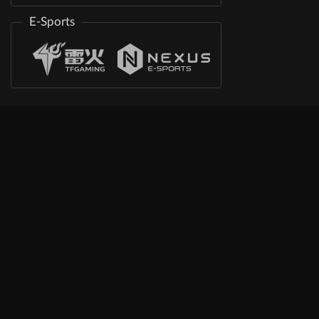
E-Sports