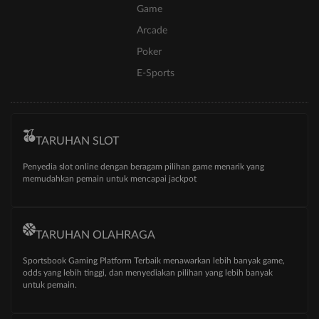
Game
Arcade
Poker
E-Sports
TARUHAN SLOT
Penyedia slot online dengan beragam pilihan game menarik yang
memudahkan pemain untuk mencapai jackpot
TARUHAN OLAHRAGA
Sportsbook Gaming Platform Terbaik menawarkan lebih banyak game,
odds yang lebih tinggi, dan menyediakan pilihan yang lebih banyak
untuk pemain.