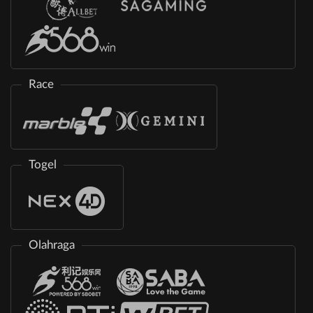
Race
Togel
Olahraga