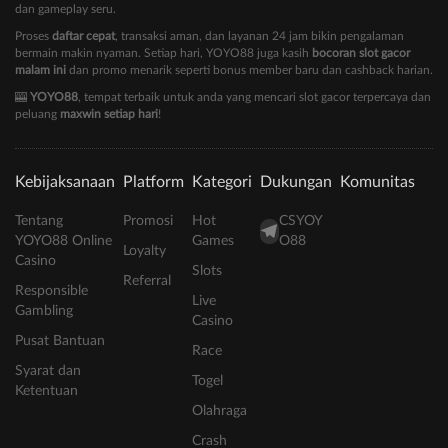
dan gameplay seru.
Proses
daftar cepat
, transaksi aman, dan layanan 24 jam bikin pengalaman
bermain makin nyaman. Setiap hari, YOYO88 juga kasih
bocoran slot gacor
malam ini
dan promo menarik seperti bonus member baru dan cashback harian.
🎰
YOYO88
, tempat terbaik untuk anda yang mencari slot gacor terpercaya dan
peluang
maxwin setiap hari
!
Kebijaksanaan
Platform
Kategori
Dukungan
Komunitas
Tentang
Promosi
Hot
CSYOY
YOYO88 Online
Games
O88
Loyalty
Casino
Slots
Referral
Responsible
Live
Gambling
Casino
Pusat Bantuan
Race
Syarat dan
Togel
Ketentuan
Olahraga
Crash