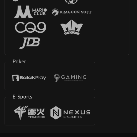
Poker
E-Sports