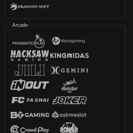
Arcade