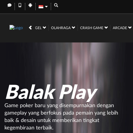
NO
RACE
TOGEL
OLAHRAGA
CRASH GAME
ARCADE
Balak Play
Game poker baru yang disempurnakan dengan
gameplay yang berfokus pada pemain yang lebih
baik & desain untuk memberikan tingkat
kegembiraan terbaik.