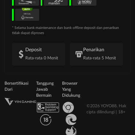
* Selama bank maintenance dan bank offline deposit dan penarikan
tidak dapat diproses
Deposit
Penarikan
Rata-rata 0 Menit
Rata-rata 5 Menit
Bersertifikasi
Tanggung
Browser
Dari
Jawab
Yang
Bermain
Didukung
©2026 YOYO88. Hak
cipta dilindungi | 18+