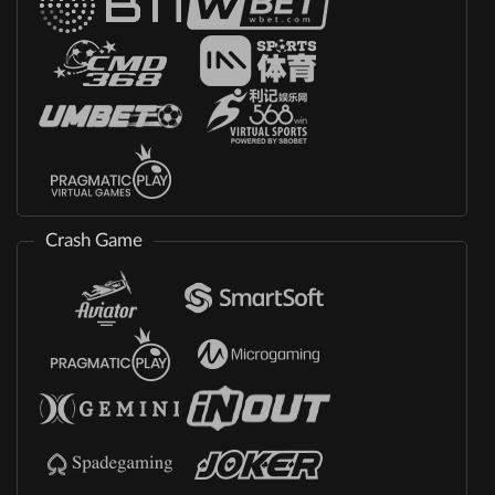
Crash Game