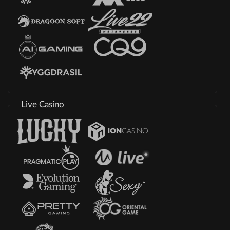
Live Casino