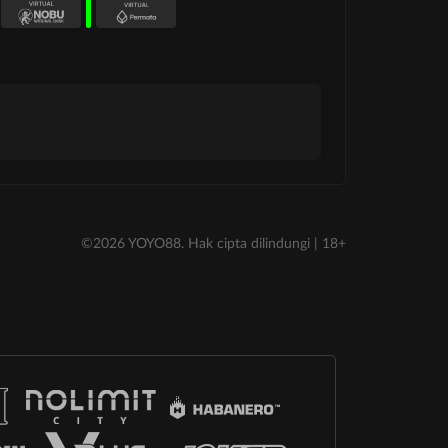
©2026 YOYO88. Hak cipta dilindungi | 18+