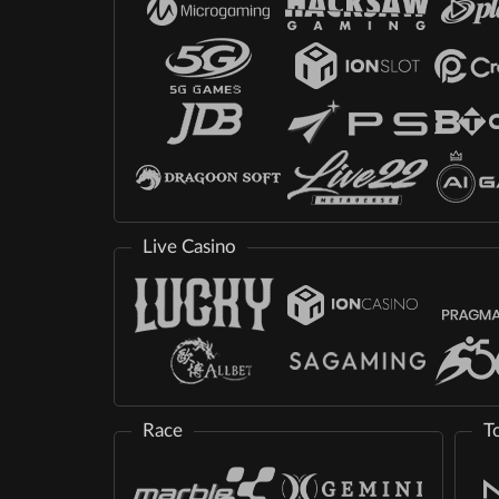
Live Casino
Race
T