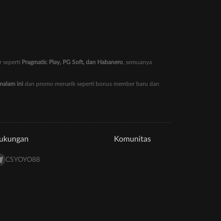
r seperti
Pragmatic Play, PG Soft, dan Habanero
, semuanya
malam ini
dan promo menarik seperti bonus member baru dan
ukungan
Komunitas
CSYOYO88