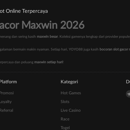
ot Online Terpercaya
Gacor Maxwin 2026
enang dan sering kasih
maxwin besar
. Koleksi gamenya lengkap dari provider popule
engalaman bermain makin nyaman. Setiap hari, YOYO88 juga kasih
bocoran slot gacor 
terpercaya dan peluang
maxwin setiap hari
!
Platform
Kategori
D
Promosi
Hot Games
Loyalty
Slots
Referral
Live Casino
Race
Togel