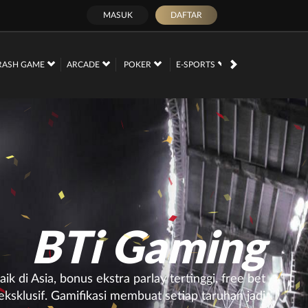
MASUK
DAFTAR
PROMOSI
RASH GAME
ARCADE
POKER
E-SPORTS
BTi Gaming
ik di Asia, bonus ekstra parlay tertinggi, free bet
ksklusif. Gamifikasi membuat setiap taruhan jadi