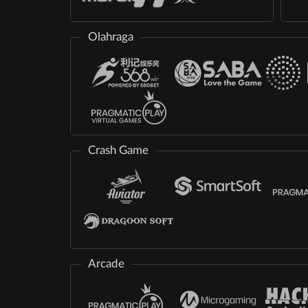
Olahraga
Crash Game
Arcade