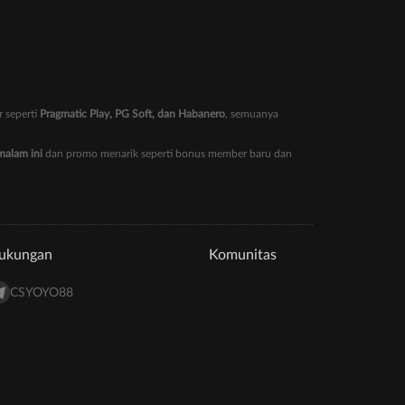
r seperti
Pragmatic Play, PG Soft, dan Habanero
, semuanya
malam ini
dan promo menarik seperti bonus member baru dan
ukungan
Komunitas
CSYOYO88