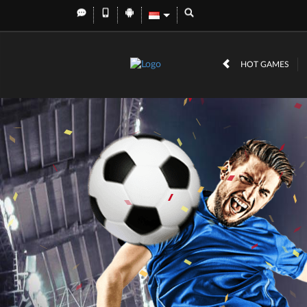
HOT GAMES