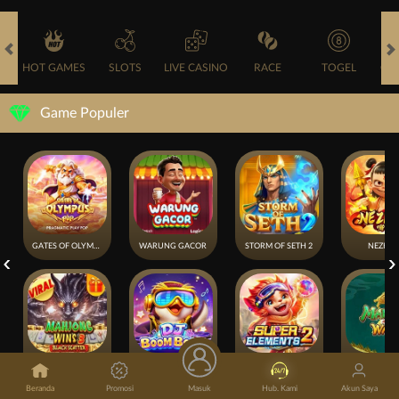
HOT GAMES
SLOTS
LIVE CASINO
RACE
TOGEL
OL
Game Populer
GATES OF OLYMPUS POP
WARUNG GACOR
STORM OF SETH 2
NEZHA 
MAHJONG WINS 3 – BLACK SCATTER
DJ BOOM BOOM
SUPER ELEMENTS 2
Beranda
Promosi
Masuk
Hub. Kami
Akun Saya