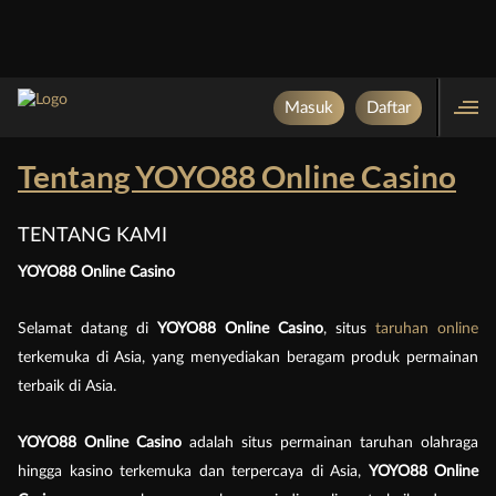
Masuk
Daftar
Tentang YOYO88 Online Casino
TENTANG KAMI
YOYO88 Online Casino
Selamat datang di
YOYO88 Online Casino
, situs
taruhan online
terkemuka di Asia, yang menyediakan beragam produk permainan
terbaik di Asia.
YOYO88 Online Casino
adalah situs permainan taruhan olahraga
hingga kasino terkemuka dan terpercaya di Asia,
YOYO88 Online