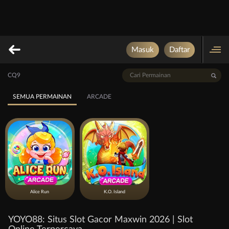
Masuk
Daftar
CQ9
SEMUA PERMAINAN
ARCADE
Alice Run
K.O. Island
YOYO88: Situs Slot Gacor Maxwin 2026 | Slot