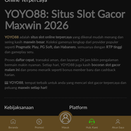
Online Terpercaya
YOYO88: Situs Slot Gacor
Maxwin 2026
YOYO88
adalah
situs slot online terpercaya
yang dikenal mudah menang dan
sering kasih
maxwin besar
. Koleksi gamenya lengkap dari provider populer
seperti
Pragmatic Play, PG Soft, dan Habanero
, semuanya dengan
RTP tinggi
dan gameplay seru.
Proses
daftar cepat
, transaksi aman, dan layanan 24 jam bikin pengalaman
bermain makin nyaman. Setiap hari, YOYO88 juga kasih
bocoran slot gacor
malam ini
dan promo menarik seperti bonus member baru dan cashback
harian.
🎰
YOYO88
, tempat terbaik untuk anda yang mencari slot gacor terpercaya dan
peluang
maxwin setiap hari
!
Kebijaksanaan
Platform
Tentang YOYO88 Online Casino
Promosi
Responsible Gambling
Loyalty
Beranda
Promosi
Masuk
Hub. Kami
Akun Saya