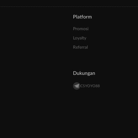
Platform
Promosi
Loyalty
Referral
Dukungan
CSYOYO88