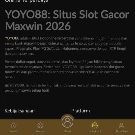
Online Terpercaya
YOYO88: Situs Slot Gacor
Maxwin 2026
YOYO88
adalah
situs slot online terpercaya
yang dikenal mudah menang dan
sering kasih
maxwin besar
. Koleksi gamenya lengkap dari provider populer
seperti
Pragmatic Play, PG Soft, dan Habanero
, semuanya dengan
RTP tinggi
dan gameplay seru.
Proses
daftar cepat
, transaksi aman, dan layanan 24 jam bikin pengalaman
bermain makin nyaman. Setiap hari, YOYO88 juga kasih
bocoran slot gacor
malam ini
dan promo menarik seperti bonus member baru dan cashback
harian.
🎰
YOYO88
, tempat terbaik untuk anda yang mencari slot gacor terpercaya dan
peluang
maxwin setiap hari
!
Kebijaksanaan
Platform
Tentang YOYO88 Online Casino
Promosi
Responsible Gambling
Loyalty
Beranda
Promosi
Masuk
Hub. Kami
Akun Saya