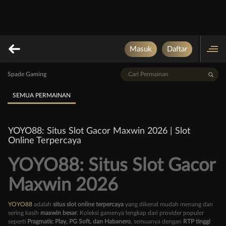
Masuk
Daftar
Spade Gaming
SEMUA PERMAINAN
YOYO88: Situs Slot Gacor Maxwin 2026 | Slot
Online Terpercaya
YOYO88: Situs Slot Gacor
Maxwin 2026
YOYO88
adalah
situs slot online terpercaya
yang dikenal mudah menang dan
sering kasih
maxwin besar
. Koleksi gamenya lengkap dari provider populer
seperti
Pragmatic Play, PG Soft, dan Habanero
, semuanya dengan
RTP tinggi