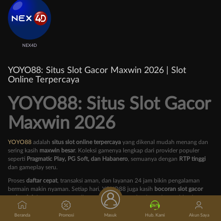
NEX4D
YOYO88: Situs Slot Gacor Maxwin 2026 | Slot
Online Terpercaya
YOYO88: Situs Slot Gacor
Maxwin 2026
YOYO88
adalah
situs slot online terpercaya
yang dikenal mudah menang dan
sering kasih
maxwin besar
. Koleksi gamenya lengkap dari provider populer
seperti
Pragmatic Play, PG Soft, dan Habanero
, semuanya dengan
RTP tinggi
dan gameplay seru.
Proses
daftar cepat
, transaksi aman, dan layanan 24 jam bikin pengalaman
bermain makin nyaman. Setiap hari, YOYO88 juga kasih
bocoran slot gacor
malam ini
dan promo menarik seperti bonus member baru dan cashback
harian.
Beranda
Promosi
Masuk
Hub. Kami
Akun Saya
🎰
YOYO88
, tempat terbaik untuk anda yang mencari slot gacor terpercaya dan