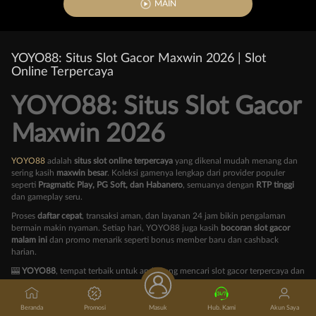
MAIN
YOYO88: Situs Slot Gacor Maxwin 2026 | Slot
Online Terpercaya
YOYO88: Situs Slot Gacor
Maxwin 2026
YOYO88
adalah
situs slot online terpercaya
yang dikenal mudah menang dan
sering kasih
maxwin besar
. Koleksi gamenya lengkap dari provider populer
seperti
Pragmatic Play, PG Soft, dan Habanero
, semuanya dengan
RTP tinggi
dan gameplay seru.
Proses
daftar cepat
, transaksi aman, dan layanan 24 jam bikin pengalaman
bermain makin nyaman. Setiap hari, YOYO88 juga kasih
bocoran slot gacor
malam ini
dan promo menarik seperti bonus member baru dan cashback
harian.
🎰
YOYO88
, tempat terbaik untuk anda yang mencari slot gacor terpercaya dan
peluang
maxwin setiap hari
!
Beranda
Promosi
Masuk
Hub. Kami
Akun Saya