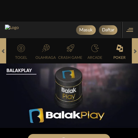
Masuk
Daftar
E
TOGEL
OLAHRAGA
CRASH GAME
ARCADE
POKER
E