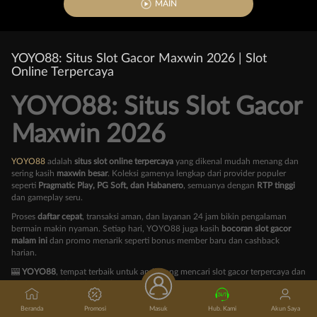
MAIN
YOYO88: Situs Slot Gacor Maxwin 2026 | Slot
Online Terpercaya
YOYO88: Situs Slot Gacor
Maxwin 2026
YOYO88
adalah
situs slot online terpercaya
yang dikenal mudah menang dan
sering kasih
maxwin besar
. Koleksi gamenya lengkap dari provider populer
seperti
Pragmatic Play, PG Soft, dan Habanero
, semuanya dengan
RTP tinggi
dan gameplay seru.
Proses
daftar cepat
, transaksi aman, dan layanan 24 jam bikin pengalaman
bermain makin nyaman. Setiap hari, YOYO88 juga kasih
bocoran slot gacor
malam ini
dan promo menarik seperti bonus member baru dan cashback
harian.
🎰
YOYO88
, tempat terbaik untuk anda yang mencari slot gacor terpercaya dan
peluang
maxwin setiap hari
!
Beranda
Promosi
Masuk
Hub. Kami
Akun Saya