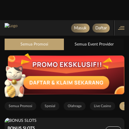
Masuk
Daftar
Semua Promosi
Semua Event Provider
Semua Promosi
Spesial
Olahraga
Live Casino
Slo
BONUS SLOTS