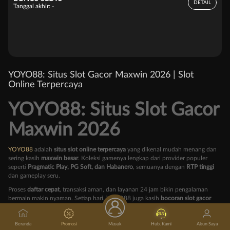
DETAIL
Tanggal akhir:
-
YOYO88: Situs Slot Gacor Maxwin 2026 | Slot
Online Terpercaya
YOYO88: Situs Slot Gacor
Maxwin 2026
YOYO88
adalah
situs slot online terpercaya
yang dikenal mudah menang dan
sering kasih
maxwin besar
. Koleksi gamenya lengkap dari provider populer
seperti
Pragmatic Play, PG Soft, dan Habanero
, semuanya dengan
RTP tinggi
dan gameplay seru.
Proses
daftar cepat
, transaksi aman, dan layanan 24 jam bikin pengalaman
bermain makin nyaman. Setiap hari, YOYO88 juga kasih
bocoran slot gacor
malam ini
dan promo menarik seperti bonus member baru dan cashback
harian.
Beranda
Promosi
Masuk
Hub. Kami
Akun Saya
🎰
YOYO88
, tempat terbaik untuk anda yang mencari slot gacor terpercaya dan