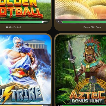
98%
RTP
Golden Football
Dragon Chi’s Quest