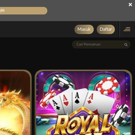
×
UH
Masuk
Daftar