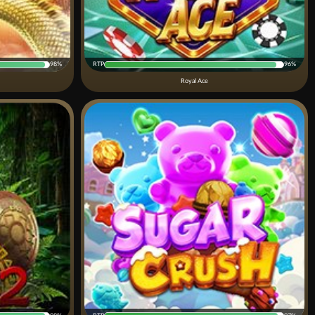
98%
RTP
96%
Royal Ace