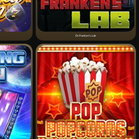
Dr.Franken’s Lab