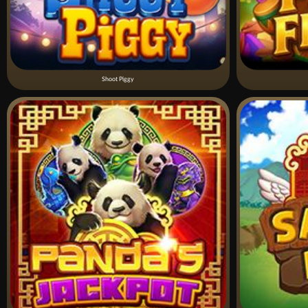
Shoot Piggy