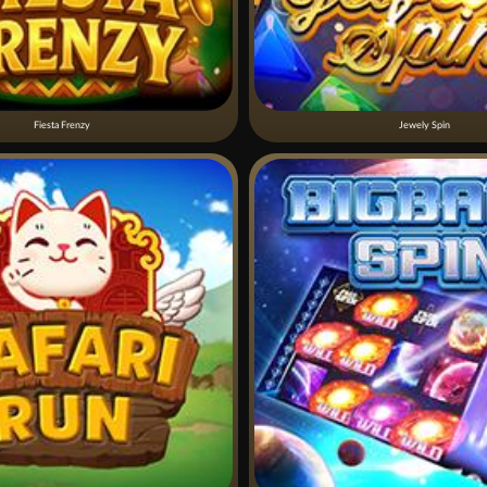
Fiesta Frenzy
Jewely Spin