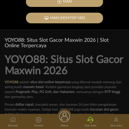
MAIN
MAIN (DESKTOP VER)
YOYO88: Situs Slot Gacor Maxwin 2026 | Slot
Online Terpercaya
YOYO88: Situs Slot Gacor
Maxwin 2026
YOYO88
adalah
situs slot online terpercaya
yang dikenal mudah menang dan
sering kasih
maxwin besar
. Koleksi gamenya lengkap dari provider populer
seperti
Pragmatic Play, PG Soft, dan Habanero
, semuanya dengan
RTP tinggi
dan gameplay seru.
Proses
daftar cepat
, transaksi aman, dan layanan 24 jam bikin pengalaman
bermain makin nyaman. Setiap hari, YOYO88 juga kasih
bocoran slot gacor
malam ini
dan promo menarik seperti bonus member baru dan cashback
harian.
Beranda
Promosi
Masuk
Hub. Kami
Akun Saya
🎰
YOYO88
, tempat terbaik untuk anda yang mencari slot gacor terpercaya dan