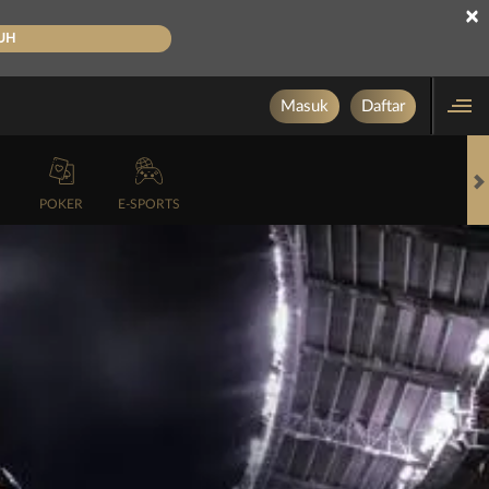
×
UH
Masuk
Daftar
POKER
E-SPORTS