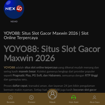
NEX4D
YOYO88: Situs Slot Gacor Maxwin 2026 | Slot
Online Terpercaya
YOYO88: Situs Slot Gacor
Maxwin 2026
YOYO88
adalah
situs slot online terpercaya
yang dikenal mudah menang dan
sering kasih
maxwin besar
. Koleksi gamenya lengkap dari provider populer
seperti
Pragmatic Play, PG Soft, dan Habanero
, semuanya dengan
RTP tinggi
dan gameplay seru.
Proses
daftar cepat
, transaksi aman, dan layanan 24 jam bikin pengalaman
bermain makin nyaman. Setiap hari, YOYO88 juga kasih
bocoran slot gacor
malam ini
dan promo menarik seperti bonus member baru dan cashback
harian.
Beranda
Promosi
Masuk
Hub. Kami
Akun Saya
🎰
YOYO88
, tempat terbaik untuk anda yang mencari slot gacor terpercaya dan