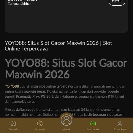
DETAIL
Tanggal akhir:
-
YOYO88: Situs Slot Gacor Maxwin 2026 | Slot
Online Terpercaya
YOYO88: Situs Slot Gacor
Maxwin 2026
YOYO88
adalah
situs slot online terpercaya
yang dikenal mudah menang dan
sering kasih
maxwin besar
. Koleksi gamenya lengkap dari provider populer
seperti
Pragmatic Play, PG Soft, dan Habanero
, semuanya dengan
RTP tinggi
dan gameplay seru.
Proses
daftar cepat
, transaksi aman, dan layanan 24 jam bikin pengalaman
bermain makin nyaman. Setiap hari, YOYO88 juga kasih
bocoran slot gacor
malam ini
dan promo menarik seperti bonus member baru dan cashback
harian.
Beranda
Promosi
Masuk
Hub. Kami
Akun Saya
🎰
YOYO88
, tempat terbaik untuk anda yang mencari slot gacor terpercaya dan