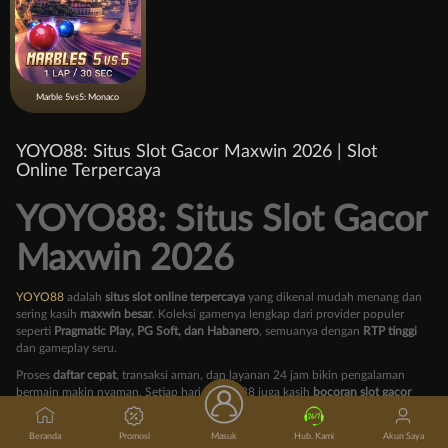
Marble 5vs5: Monaco
YOYO88: Situs Slot Gacor Maxwin 2026 | Slot
Online Terpercaya
YOYO88: Situs Slot Gacor
Maxwin 2026
YOYO88
adalah
situs slot online terpercaya
yang dikenal mudah menang dan
sering kasih
maxwin besar
. Koleksi gamenya lengkap dari provider populer
seperti
Pragmatic Play, PG Soft, dan Habanero
, semuanya dengan
RTP tinggi
dan gameplay seru.
Proses
daftar cepat
, transaksi aman, dan layanan 24 jam bikin pengalaman
bermain makin nyaman. Setiap hari, YOYO88 juga kasih
bocoran slot gacor
malam ini
dan promo menarik seperti bonus member baru dan cashback
harian.
Beranda
Promosi
Masuk
Hub. Kami
Akun Saya