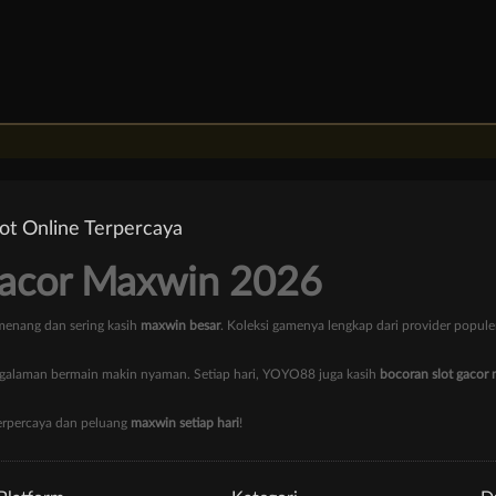
ot Online Terpercaya
Gacor Maxwin 2026
enang dan sering kasih
maxwin besar
. Koleksi gamenya lengkap dari provider popule
engalaman bermain makin nyaman. Setiap hari, YOYO88 juga kasih
bocoran slot gacor 
terpercaya dan peluang
maxwin setiap hari
!