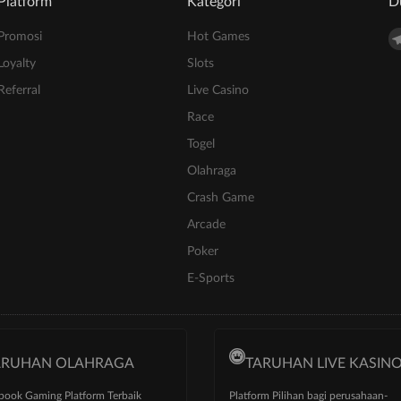
Platform
Kategori
D
Promosi
Hot Games
Loyalty
Slots
Referral
Live Casino
Race
Togel
Olahraga
Crash Game
Arcade
Poker
E-Sports
ARUHAN OLAHRAGA
TARUHAN LIVE KASIN
book Gaming Platform Terbaik
Platform Pilihan bagi perusahaan-