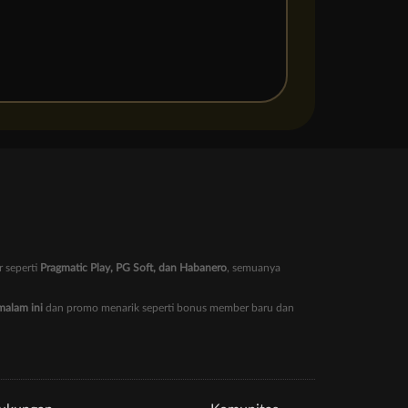
r seperti
Pragmatic Play, PG Soft, dan Habanero
, semuanya
malam ini
dan promo menarik seperti bonus member baru dan