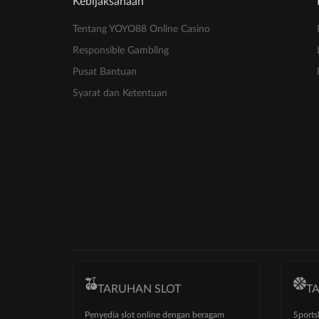
Kebijaksanaan
Tentang YOYO88 Online Casino
Responsible Gambling
Pusat Bantuan
Syarat dan Ketentuan
TARUHAN SLOT
T
Penyedia slot online dengan beragam
Sports