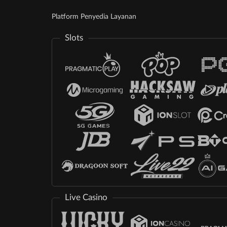
Platform Penyedia Layanan
Slots
Live Casino