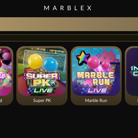
MARBLEX
d
Super PK
Marble Run