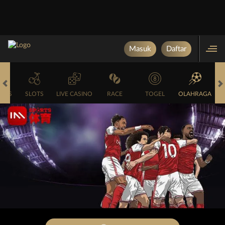
Masuk
Daftar
MES
SLOTS
LIVE CASINO
RACE
TOGEL
OLAHRAGA
CR