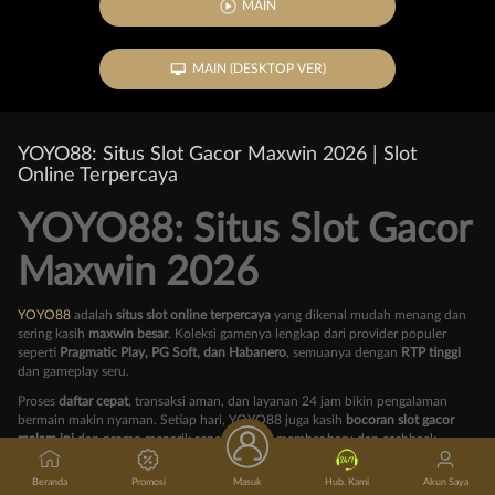
MAIN
MAIN (DESKTOP VER)
YOYO88: Situs Slot Gacor Maxwin 2026 | Slot
Online Terpercaya
YOYO88: Situs Slot Gacor
Maxwin 2026
YOYO88
adalah
situs slot online terpercaya
yang dikenal mudah menang dan
sering kasih
maxwin besar
. Koleksi gamenya lengkap dari provider populer
seperti
Pragmatic Play, PG Soft, dan Habanero
, semuanya dengan
RTP tinggi
dan gameplay seru.
Proses
daftar cepat
, transaksi aman, dan layanan 24 jam bikin pengalaman
bermain makin nyaman. Setiap hari, YOYO88 juga kasih
bocoran slot gacor
malam ini
dan promo menarik seperti bonus member baru dan cashback
harian.
Beranda
Promosi
Masuk
Hub. Kami
Akun Saya
🎰
YOYO88
, tempat terbaik untuk anda yang mencari slot gacor terpercaya dan